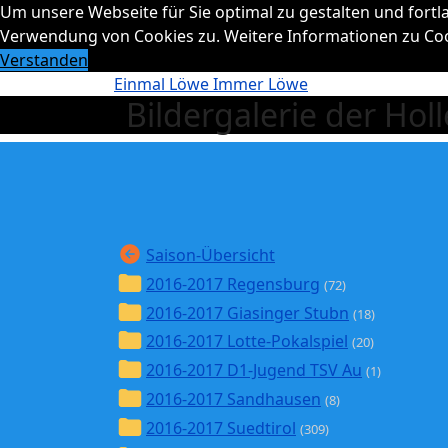
Um unsere Webseite für Sie optimal zu gestalten und fort
Verwendung von Cookies zu. Weitere Informationen zu Cook
Verstanden
Einmal Löwe Immer Löwe
Bildergalerie der Ho
Saison-Übersicht
2016-2017 Regensburg
(72)
2016-2017 Giasinger Stubn
(18)
2016-2017 Lotte-Pokalspiel
(20)
2016-2017 D1-Jugend TSV Au
(1)
2016-2017 Sandhausen
(8)
2016-2017 Suedtirol
(309)